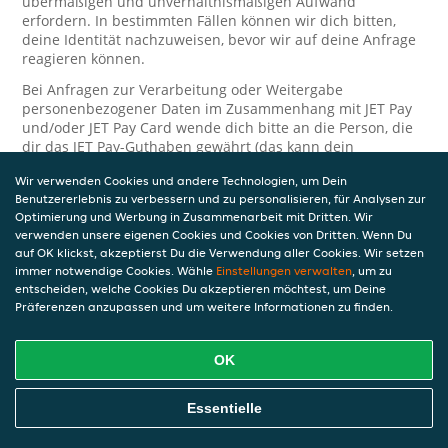
übermäßigen und unverhältnismäßigen Aufwand
erfordern. In bestimmten Fällen können wir dich bitten,
deine Identität nachzuweisen, bevor wir auf deine Anfrage
reagieren können.
Bei Anfragen zur Verarbeitung oder Weitergabe
personenbezogener Daten im Zusammenhang mit JET Pay
und/oder JET Pay Card wende dich bitte an die Person, die
dir das JET Pay-Guthaben gewährt (das kann dein
Arbeitgeber, Geschäftspartner usw. sein). Dies ist
Wir verwenden Cookies und andere Technologien, um Dein
erforderlich, da JET und die Person, die dir das Guthaben
Benutzererlebnis zu verbessern und zu personalisieren, für Analysen zur
gewährt, eine separate Verantwortung für die Verarbeitung
Optimierung und Werbung in Zusammenarbeit mit Dritten. Wir
und den Schutz deiner personenbezogenen Daten haben.
verwenden unsere eigenen Cookies und Cookies von Dritten. Wenn Du
Solltest du weitere Fragen oder Beschwerden in Bezug auf
auf OK klickst, akzeptierst Du die Verwendung aller Cookies. Wir setzen
immer notwendige Cookies. Wähle
die Verarbeitung deiner personenbezogenen Daten haben,
Einstellungen verwalten
, um zu
entscheiden, welche Cookies Du akzeptieren möchtest, um Deine
kontaktieren wir dich gerne. Wir würden uns auch über
Präferenzen anzupassen und um weitere Informationen zu finden.
Tipps oder Vorschläge zur Verbesserung unserer Erklärung
freuen.
OK
Sicherheit
JET nimmt den Schutz personenbezogener Daten sehr ernst
Essentielle
und daher ergreifen wir angemessene Maßnahmen, um
deine personenbezogenen Daten vor Missbrauch, Verlust,